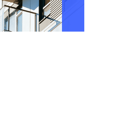
Joris Hoffmann
24 janv.
3 min de lecture
Bailleur privé 2026 : la
nouvelle donne fiscale,