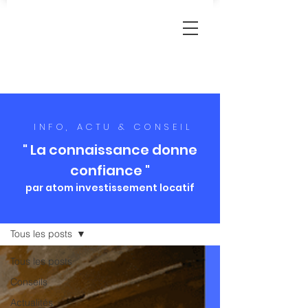
INFO, ACTU & CONSEIL
" La connaissance donne
confiance "
par atom investissement locatif
Blog
Tous les posts
Tous les posts
Conseils
Actualités