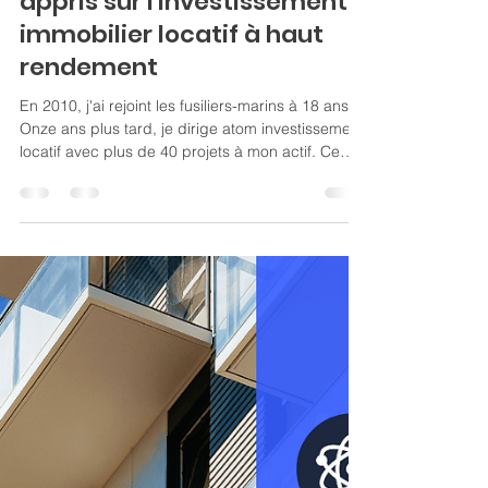
Ce que 10 ans chez les
Commandos marine m'ont
appris sur l'investissement
immobilier locatif à haut
rendement
En 2010, j'ai rejoint les fusiliers-marins à 18 ans.
Onze ans plus tard, je dirige atom investissement
locatif avec plus de 40 projets à mon actif. Ce
que l'armée m'a appris sur l'investissement
immobilier tient en quatre principes : la
préparation, le résultat, la gestion du risque, et
l'interlocuteur unique. Des principes qui ne
changent pas selon les marchés.