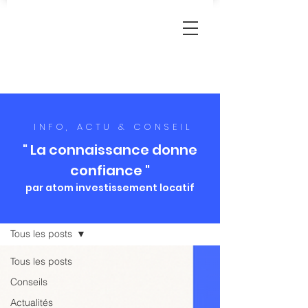
INFO, ACTU & CONSEIL
" La connaissance donne
confiance "
par atom investissement locatif
Blog
Tous les posts
Tous les posts
Conseils
Actualités