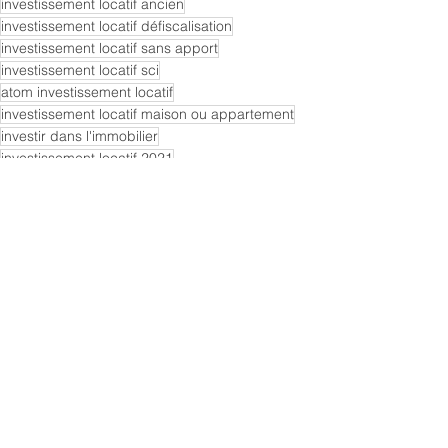
investissement locatif ancien
investissement locatif défiscalisation
investissement locatif sans apport
investissement locatif sci
atom investissement locatif
investissement locatif maison ou appartement
investir dans l'immobilier
investissement locatif 2021
investissement locatif sci ou nom propre
investissement locatif immeuble de rapport
investissement locatif livre
investissement locatif lmnp
investissement locatif Paris
investissement locatif meublé
cash-flow
investissement locatif Lyon
investissement locatif Lille
investir dans la pierre
pourquoi choisir l'immobilier
5 bonnes raisons
actif tangible
Conseils