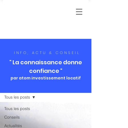
INFO, ACTU & CONSEIL
" La connaissance donne
confiance "
par atom investissement locatif
Blog
Tous les posts
Tous les posts
Conseils
Actualités