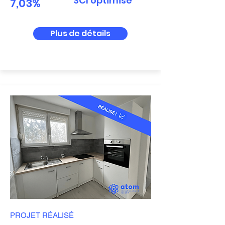
SCI optimisé
7,03%
Plus de détails
PROJET
RÉALISÉ