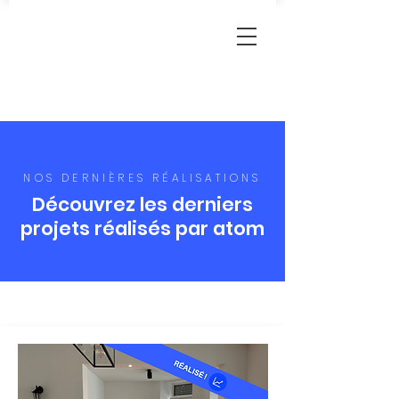
NOS DERNIÈRES RÉALISATIONS
Découvrez les derniers
projets réalisés par atom