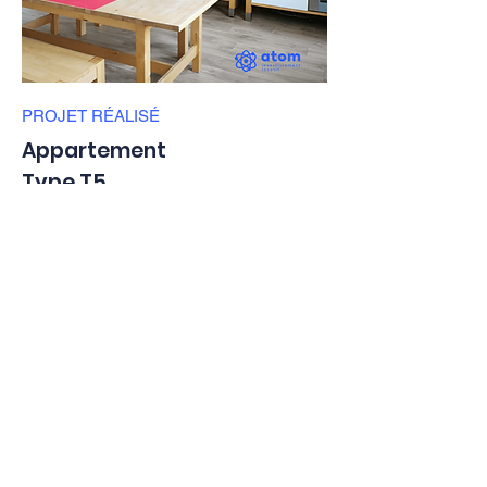
PROJET RÉALISÉ
Appartement
Type T5
Secteur Moselle-Est
Rendement
Stratégie
7,63%
Clé en main
Plus de détails